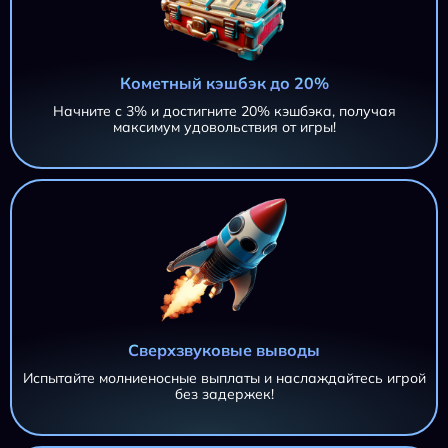
Кометный кэшбэк до 20%
Начните с 3% и достигните 20% кэшбэка, получая
максимум удовольствия от игры!
Сверхзвуковые выводы
Испытайте молниеносные выплаты и наслаждайтесь игрой
без задержек!