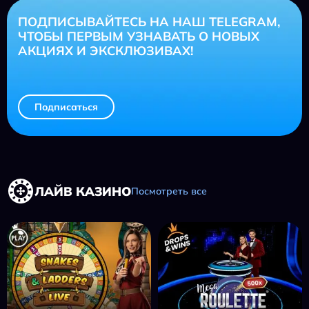
ПОДПИСЫВАЙТЕСЬ НА НАШ TELEGRAM,
ЧТОБЫ ПЕРВЫМ УЗНАВАТЬ О НОВЫХ
АКЦИЯХ И ЭКСКЛЮЗИВАХ!
Подписаться
ЛАЙВ КАЗИНО
Посмотреть все