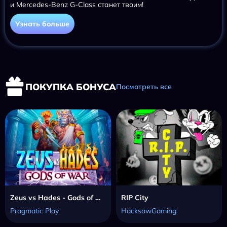
и Mercedes-Benz G-Class станет твоим!
Узнать больше
ПОКУПКА БОНУСА
Посмотреть все
Zeus vs Hades - Gods of War
RIP City
Pragmatic Play
HacksawGaming