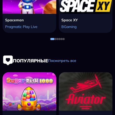
Spaceman
Space XY
Pragmatic Play Live
BGaming
ПОПУЛЯРНЫЕ
Посмотреть все