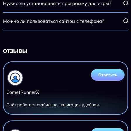
Нужно ли устанавливать программу для игры?
Можно ли пользоваться сайтом с телефона?
ОТЗЫВЫ
Ответить
CometRunnerX
Сайт работает стабильно, навигация удобная.