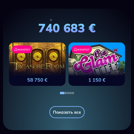
740 683 €
Джекпот
Джекпот
58 750 €
1 150 €
Показать все