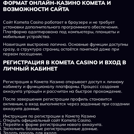
ФОРМАТ ОНЛАЙН-КАЗИНО KOMETA И
ВОЗМОЖНОСТИ САЙТА
Сайт Kometa Casino работает в браузере и не требует
установки дополнительного программного обеспечения.
Платформа адаптирована под компьютеры, планшеты и
мобильные устройства.
Навигация выстроена логично. Основные функции доступны
сразу, а структура страниц остаётся понятной даже при
первом посещении.
РЕГИСТРАЦИЯ В KOMETA CASINO И ВХОД В
ЛИЧНЫЙ КАБИНЕТ
Регистрация в Комета Казино открывает доступ к личному
кабинету и функционалу платформы. Процесс создания
аккаунта упрощён и рассчитан на быстрое прохождение.
После завершения регистрации профиль становится
активным, а вход выполняется через заданные при создании
аккаунта данные.
Инструкция по регистрации в Комета Казино
Открыть официальный сайт Kometa Casino.
Перейти к форме регистрации нового аккаунта.
Заполнить базовые регистрационные данные.
Задать пароль для входа.